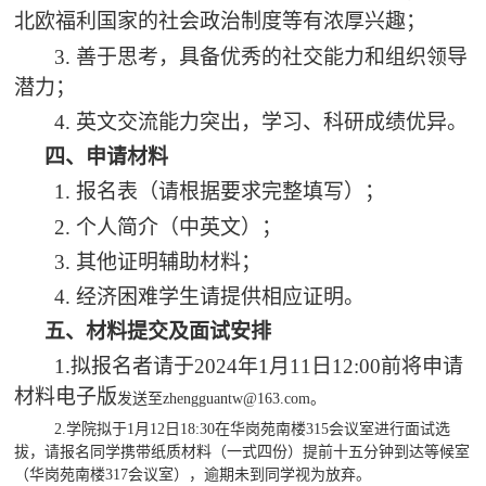
北欧福利国家的社会政治制度等有浓厚兴趣；
3. 善于思考，具备优秀的社交能力和组织领导
潜力；
4. 英文交流能力突出，学习、科研成绩优异。
四、
申请材料
1. 报名表（请根据要求完整填写）；
2. 个人简介（
中
英文）；
3. 其他证明辅助材料；
4. 经济困难学生请提供相应证明。
五、材料提交及面试安排
1.拟报名者请于
2024年1月
1
1日12:00前将申请
材料
电子版
发送至
zhengguantw@163.com。
2.学院拟于
1月12日18:30在华岗苑南楼315会议室进行面试选
拔，请报名同学携带纸质材料（一式四份）提前十五分钟到达等候室
（华岗苑南楼317会议室），逾期未到同学视为放弃。