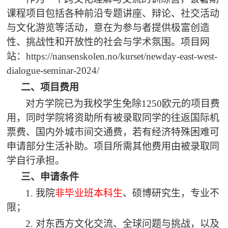
课程项目包括各种前沿专题讲座、辩论、社交活动
与文化游览等活动，意在为参与者提供极富创造
性、挑战性和开放性的社会与学术氛围。项目网
站：
https://nansenskolen.no/kurset/newday-east-west-
dialogue-seminar-2024/
二、
项目费用
对方学院已为我校学生免除
1250欧元的
项目费
用，同时学院将资助所有被录取同学的往返国际机
票费、国内外城市间交通费，若有经济特殊困难可
申请部分生活补助。项目所需其他费用由被录取同
学自行承担。
三、
申请条件
1. 我院
非毕业班本科生
、硕博研究生，专业不
限；
2. 对东西方文化交流、
全球
问题
与挑战
，以及