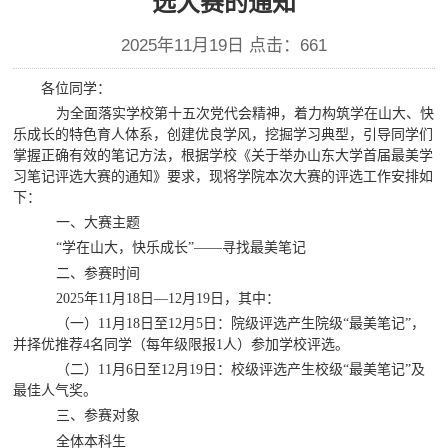
选大赛的通知
2025年11月19日 点击：
661
各位同学：
为全面落实学校第十五次党代会精神，着力构筑学在山大、快
乐成长的特色育人体系，创建优良学风，挖掘学习典型，引导同学们
掌握正确有效的笔记方法，根据学校《关于举办山东大学首届最美学
习笔记评选大赛的通知》要求，现将学院本次大赛的评选工作安排如
下：
一、大赛主题
“学在山大，快乐成长”——寻找最美笔记
二、参赛时间
2025年11月18日—12月19日，其中：
（一）
11月1
8
日至
1
2
月
5
日：院级评选产生院级
“最美笔记”，
并择优推荐4名同学（每年级限报1人）参加学校评选。
（二）
11月
6
日至
1
2
月
19
日：校级评选产生校级
“最美笔记”及
最佳人气奖。
三、参赛对象
全体本科生