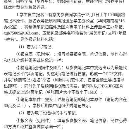
报名，由各学院（培养单位）组织院内初赛，后经学院（培养单位）
择优推荐参加校级评选。
1.学生自主报名：有意向参赛同学请于
12
月
1
日
上
午
10:00
前将
笔记本原件、报名表等纸质材料报送至
学工
办公室（华岗苑南楼
31
6
办公室）；将精选笔记扫描件及图片等电子材料上传至
学工办
邮箱
：
xgb75009
@163.com
，压缩包及邮件名称命名为
“最美笔记+文科+年级
+姓名”。具体报送材料包括：
（
1）若为手写笔记：
①报名表（见附件）：填写参赛报名表、笔记信息、制作心得
和方法介绍并签署诚信承诺一栏；
②精选笔记扫描件及图片：从参赛笔记本中挑选出认为最能代
表笔记水平的4页笔记，对这4页笔记进行扫描，形成一个PDF文件
，
并以
“精选笔记+姓名”命名（利用手机软件如：扫描全能王等扫描导
出即可）；同时为了后续网络投票的需要，请同时以JPEG/JPG图片
格式提交上述4页笔记（单张图片大小不得小于1MB）；
③笔记本原件：提交上述精选笔记的笔记本原件（笔记内容在
30页及以上），学校后期集中组织优秀笔记展示。
（
2）若为电子设备中的手写笔记：
①报名表（见附件）：填写参赛报名表、笔记信息、制作心得
和方法介绍并签署诚信承诺一栏；