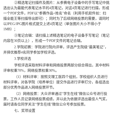
②精选笔记扫描件及图片：从参赛电子设备中的手写笔记中挑
选出认为最能代表笔记水平的4页笔记，对这4页笔记进行扫描，形成
一个PDF文件
，
PDF以“参赛作品+姓名”命名
（利用手机软件如：扫
描全能王等扫描导出即可）；同时为了后续网络投票的需要，请同时
以
JPEG/JPG图片格式提交上述4页笔记（单张图片大小不得小于
1MB）；
③笔记合辑：请扫描上述精选笔记的电子设备手写笔记（笔记
内容在30页以上），形成一个PDF文件的笔记合辑。
2.学院初赛：学院进行院内评审，评选产生院级“最美笔记”，
并择优推荐4名同学参加学校评选。
3.学校评选
学校评选采取材料评审和网络投票两部分综合得出，其中材料
评审权重
70%，网络投票权重30%。
（
1）
材料评审：按照文理工医四个组别，学校组织人员进行
材料评审，对各学院（培养单位）提交作品进行评审打分，各组选出
部分优秀作品进入网络投票环节。
（
2）网络投票：大众评审通过“学生在线”微信公众号进行投
票，工作人员记录网络投票成绩，并以此为依据评选出最佳人气奖，
届时请各位同学关注“学生在线”微信公众号参加投票。
七、奖项设置