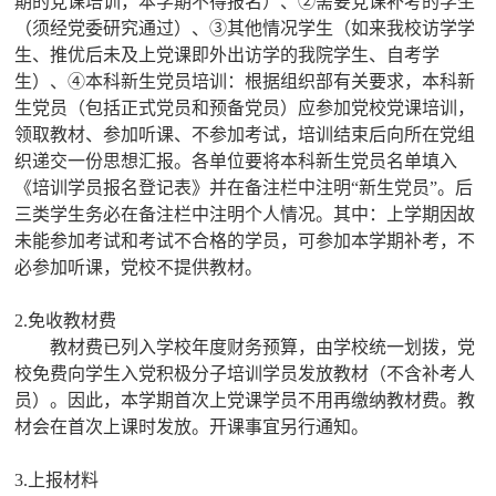
期的党课培训，本学期不得报名）、②需要党课补考的学生
（须经党委研究通过）、③其他情况学生（如来我校访学学
生、推优后未及上党课即外出访学的我院学生、自考学
生）、④本科新生党员培训：根据组织部有关要求，本科新
生党员（包括正式党员和预备党员）应参加党校党课培训，
领取教材、参加听课、不参加考试，培训结束后向所在党组
织递交一份思想汇报。各单位要将本科新生党员名单填入
《培训学员报名登记表》并在备注栏中注明“新生党员”。后
三类学生务必在备注栏中注明个人情况。其中：上学期因故
未能参加考试和考试不合格的学员，可参加本学期补考，不
必参加听课，党校不提供教材。
2.免收教材费
教材费已列入学校年度财务预算，由学校统一划拨，党
校免费向学生入党积极分子培训学员发放教材（不含补考人
员）。因此，本学期首次上党课学员不用再缴纳教材费。教
材会在首次上课时发放。开课事宜另行通知。
3.上报材料