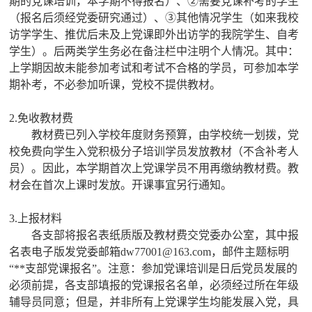
期的党课培训，本学期不得报名）、②需要党课补考的学生
（报名后须经党委研究通过）、③其他情况学生（如来我校
访学学生、推优后未及上党课即外出访学的我院学生、自考
学生）。后两类学生务必在备注栏中注明个人情况。其中：
上学期因故未能参加考试和考试不合格的学员，可参加本学
期补考，不必参加听课，党校不提供教材。
2.免收教材费
教材费已列入学校年度财务预算，由学校统一划拨，党
校免费向学生入党积极分子培训学员发放教材（不含补考人
员）。因此，本学期首次上党课学员不用再缴纳教材费。教
材会在首次上课时发放。开课事宜另行通知。
3.上报材料
各支部将报名表纸质版及教材费交党委办公室，其中报
名表电子版发党委邮箱dw77001@163.com，邮件主题标明
“**支部党课报名”。注意：参加党课培训是日后党员发展的
必须前提，各支部填报的党课报名名单，必须经过所在年级
辅导员同意；但是，并非所有上党课学生均能发展入党，具