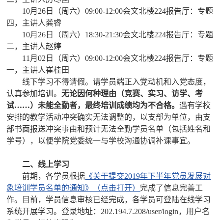
10月26日（周六）09:00-12:00会文北楼224报告厅：专题
四，主讲人龚睿
10月26日（周六）18:30-21:30会文北楼224报告厅：专题
二，主讲人赵婷
11月02日（周六）09:00-12:00会文北楼224报告厅：专题
一，主讲人崔桂田
线下学习不得请假。请学员端正入党动机和入党态度，
认真参加培训。
无论因何种理由（竞赛、实习、访学、考
试……）未能全勤者，最终培训成绩均为不合格。
遇有学校
安排的教学活动冲突确实无法调整的，以支部为单位，由支
部书面报送冲突事由和预计无法全勤学员名单（包括姓名和
学号），以便学院党委统一与学校沟通协调补课事宜。
二、线上学习
前期，各学员根据
《关于提交2019年下半年党员发展对
象培训学员名单的通知》（点击打开）
完成了信息完善工
作。目前，学员信息审核已经完成，各学员可登陆在线学习
系统开展学习。登录地址：202.194.7.208/user/login，用户名