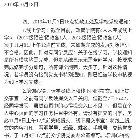
2019年10月18日
四、2019年11月7日16点接政工处及学校党校通知：
1.线上学习：截至目前，政管学院有4人未完成线上
学习（2017级硕管/硕政各1人，
2018级硕管/硕政各1人
），
须于11月8日上午12点前完成，未如期完成的
发展对象培训
不合格。因此，针对有同学反应：关于在线学习，学校通知
是所有模块均需完成，但是系统显示无需全部学习，按要求
完成修完学分即可，所有课全刷完，太多了。针对这种情
况，若学员没有接到党支书特别通知，则已经被学校审核视
为线上学习完成。
2.培训心得：请学员线上和线下同时提交。线上提
交事宜：之前有同学反映提交入口关闭，但截至7日16:42，
经同学发现，虽然首页中的心得提交入口不见了，但是在个
人中心页面的学习任务栏目中还有，请没有提交的同学，务
必
11月8日上午12点前
完成提交。线下提交事宜：将线上提
交的内容打印，
写明学号、班级、姓名、手机号
，交给党支
书，于
11月8日17点前交学院党委办公室即可。培训心得线