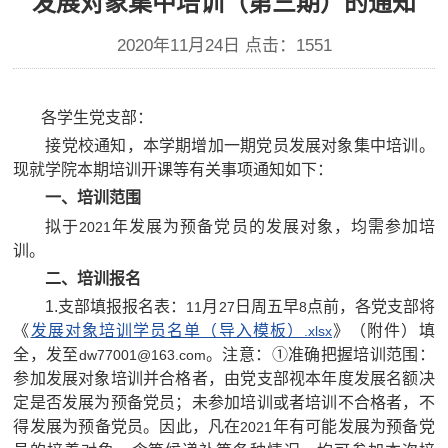
发展对象集中培训（第三期）的通知
2020年11月24日 点击：
1551
各学生党支部：
接党校通知，本学期增加一期党员发展对象集中培训。
现就学院本期培训开课等有关事项通知如下：
一、培训范围
拟于
年发展为预备党员的发展对象，均需参加培
2021
训。
二、培训报名
1.
支部填报报名表：
月
日周五早
点前，各党支部将
11
27
8
《
发展对象培训学员名单（导入模板）
》（附件）填
.xlsx
全，发至
。注意：①准确把握培训范围：
dw77001@163.com
参加发展对象培训并合格者，由党支部视本年度发展名额决
定是否发展为预备党员；未参加培训或者培训不合格者，不
得发展为预备党员。因此，凡在
年有可能发展为预备党
2021