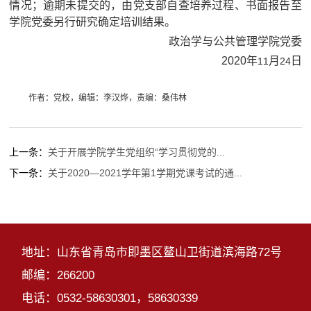
情况；逾期未提交的，由党支部自查培养过程、书面报告至
学院党委另行研究确定培训结果。
政治学与公共管理学院党委
2020
年
月
日
11
24
作者：党校，编辑：李汉烨，责编：桑伟林
上一条：
关于开展学院学生党组织“学习贯彻党的...
下一条：
关于2020—2021学年第1学期党课考试的通...
地址：山东省青岛市即墨区鳌山卫街道滨海路72号
邮编：266200
电话：0532-58630301，58630339