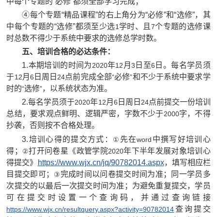
中每个专题的“必修”都须全部学习完成；
④每个专题“精品课程”的右上角分为“必修”和“选修”，其
中每个专题的“选修”都须至少选
学时、且
个专题的选修课
1
7
时总数不得少于系统中要求的选修总学时数。
五、培训合格的必达条件：
1.
本期培训的时间为
年
月
日至
日。每名学员须
2020
12
3
6
于
月
日周日
点前完成全部
必修
和不少于系统中要求学
12
6
24
“
”
时的
选修
，以系统状态为准。
“
”
2.
每名学员须于
年
月
日周日
点前提交一份培训
2020
12
6
24
总结，要求观点鲜明、逻辑严密，字数不少于
字，不得
2000
抄袭，否则按不合格处理。
3.
培训心得的提交方式：
先在
中撰写好培训心
①
word
得；
打开问卷星《政管学院
年下半年发展对象培训心
②
2020
得提交》
https://www.wjx.cn/jq/90782014.aspx
，填写相应栏
目提交即可；
完成时间以问卷提交时间为准；同一学员多
③
次提交的以最后一次提交时间为准；为避免重复提交，学员
可在提交时设置一个查询码，并通过查询链接
查询提交
https://www.wjx.cn/resultquery.aspx?activity=90782014