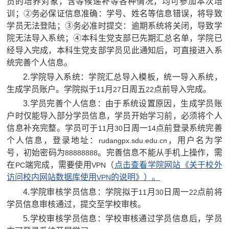
员的培养对象，含等候递补等各种情况，均可参加本次培
训；②务必保证信息准确：学号、姓名等信息错误，将导致
学员无法登陆；③务必准时提交：逾期系统将关闭，导致学
院无法导入系统；④本科生党支部已先期汇总名单，学院已
经导入完成，本科生党支部学员见此通知后，可直接进入系
统完善个人信息。
2.
学院导入系统：学院汇总导入模板，统一导入系统，
生成学员账户。学院拟于
月
日周五
点前导入完成。
11
27
22
3.
学员完善个人信息：由于系统设置原因，生成学员账
户时仅能导入部分学员信息，学员开始学习前，必须将个人
信息补充完整。学员可于
月
日周一
点前登录系统完善
11
30
14
个人信息，登录地址：
，用户名为学
rudangpx.sdu.edu.cn
号，初始密码为
。完善信息不能从手机上操作，需
88888888
在
端完成，需要使用
（
点击查看学院网站《关于校外
PC
VPN
访问校内网站数据库使用
的说明》）。
VPN
4.
学院审核学员信息：学院拟于
月
日周一
点前将
11
30
22
学员信息审核通过，提交至学校审核。
5.
学校审核学员信息：学校审核通过学员信息后，学员