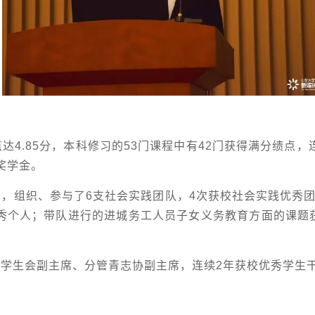
达4.85分，本科修习的53门课程中有42门获得满分绩点
奖学金。
，组织、参与了6支社会实践团队，4次获校社会实践优秀
优秀个人；带队进行的进城务工人员子女义务教育方面的课题
学生会副主席、分管青志协副主席，连续2年获校优秀学生干