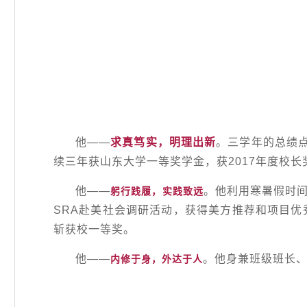
他——
求真笃实，明理出新
。三学年的总绩点
续三年获山东大学一等奖学金，获2017年度校长
他——
。他利用寒暑假时间
躬行践履，实践致远
SRA赴美社会调研活动，获得美方推荐和项目
斩获校一等奖。
他——
。他身兼班级班长、
内修于身，外达于人