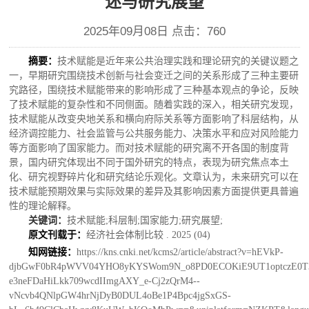
述与研究展望
2025年09月08日 点击：
760
摘要：
技术赋能是近年来公共治理实践和理论研究的关键议题之
一，早期研究围绕技术创新与社会变迁之间的关系形成了三种主要研
究路径，围绕技术赋能带来的影响形成了三种基本观点的争论，反映
了技术赋能的复杂性和不同侧面。随着实践的深入，相关研究发现，
技术赋能从改变央地关系和横向府际关系等方面影响了科层结构，从
经济调控能力、社会监管与公共服务能力、决策水平和应对风险能力
等方面影响了国家能力。而对技术赋能的研究离不开各国的制度背
景，国内研究体现出不同于国外研究的特点，表现为研究焦点本土
化、研究视野碎片化和研究结论乐观化。文章认为，未来研究可以在
技术赋能预期效果与实际效果的差异及其影响因素方面提供更具普遍
性的理论解释。
关键词：
技术赋能
;科层制;国家能力;研究展望;
原文刊载于：
经济社会体制比较
. 2025 (04)
知网链接：
https://kns.cnki.net/kcms2/article/abstract?v=hEVkP-
djbGwF0bR4pWVV04YHO8yKYSWom9N_o8PD0ECOKiE9UT1optczE0T3
e3neFDaHiLkk709wcdIImgAXY_e-Cj2zQrM4--
vNcvb4QNlpGW4hrNjDyB0DUL4oBe1P4Bpc4jgSxGS-