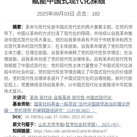
赋能中国式现代化探赜
2025年09月03日 点击：
182
摘要：
革命与现代化是中国近现代史的两大重要主题。在党的领
导下，中国以革命的方式扫清了现代化的障碍，并持续以自我革命推
进中国式现代化伟大事业。党的自我革命具有不同于传统革命和西方
近现代革命的现代性要义：在主体层面，自我革命塑造了党的现代性
主体力量；在理念层面，自我革命阐释了党的现代性哲学理念；在治
理层面，自我革命创造了党的现代性治理体系。自我革命的现代性有
效赋能了中国式现代化：党的现代性主体力量整合了中国式现代化进
程中的社会利益，党的现代性哲学理念确立了中国式现代化的价值原
则，党的现代性治理体系提升了中国式现代化的治理效能。新时代新
征程上，党要继续坚持自我革命，以中国式现代化全面推进中华民族
伟大复兴。
关键词：
革命
;
现代化
;
自我革命
;
现代性
;
中国式现代化
;
基金资助：
国家社科基金一般项目
“当代中国政党政治的理论逻
辑‘：党的领导’的阐释路径研究”（24VRC082）；
DOI：
10.19836/j.cnki.37-1100/c.2025.05.001
原文刊载于：
山东大学学报
(哲学社会科学版) .
2025 (05)
知网链接：
https://kns.cnki.net/kcms2/article/abstract?