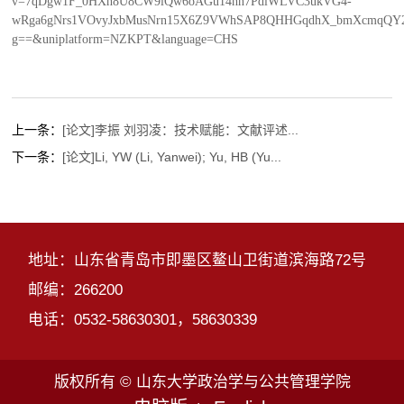
v=7qDgw1F_0HXh8U8CW9lQw6oAGu14hh7PdlWLVC3ukVG4-
wRga6gNrs1VOvyJxbMusNrn15X6Z9VWhSAP8QHHGqdhX_bmXcmqQY2T
g==&uniplatform=NZKPT&language=CHS
上一条：
[论文]李振 刘羽凌：技术赋能：文献评述...
下一条：
[论文]Li, YW (Li, Yanwei); Yu, HB (Yu...
地址：山东省青岛市即墨区鳌山卫街道滨海路72号
邮编：266200
电话：0532-58630301，58630339
版权所有 © 山东大学政治学与公共管理学院